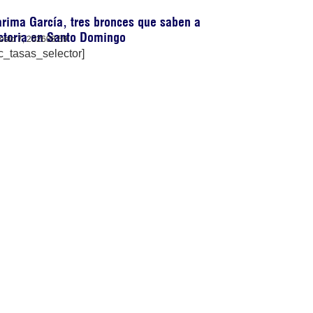
rima García, tres bronces que saben a
ctoria en Santo Domingo
osto 7, 2026
08:59
c_tasas_selector]