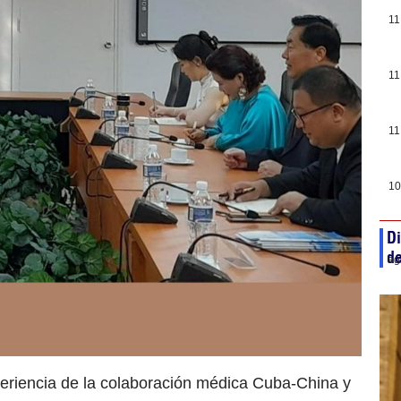
11
11
11
10
Di
de
ag
eriencia de la colaboración médica Cuba-China y