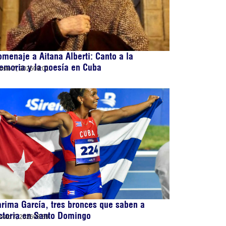
menaje a Aitana Alberti: Canto a la
emoria y la poesía en Cuba
osto 7, 2026
09:01
rima García, tres bronces que saben a
ctoria en Santo Domingo
osto 7, 2026
08:59