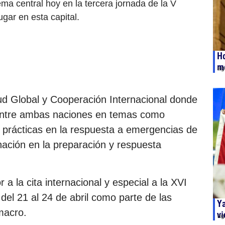
ma central hoy en la tercera jornada de la V
gar en esta capital.
Ho
m
ag
ud Global y Cooperación Internacional donde
 entre ambas naciones en temas como
 prácticas en la respuesta a emergencias de
nación en la preparación y respuesta
 a la cita internacional y especial a la XVI
el 21 al 24 de abril como parte de las
Ya
macro.
vi
ag