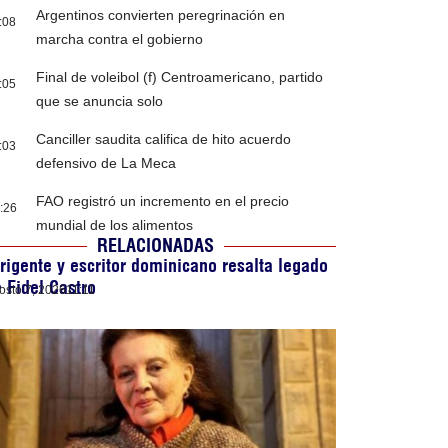
Argentinos convierten peregrinación en
:08
marcha contra el gobierno
Final de voleibol (f) Centroamericano, partido
:05
que se anuncia solo
Canciller saudita califica de hito acuerdo
:03
defensivo de La Meca
FAO registró un incremento en el precio
:26
mundial de los alimentos
RELACIONADAS
rigente y escritor dominicano resalta legado
 Fidel Castro
osto 7, 2026
11:11