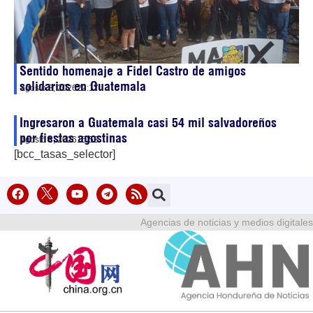
Sentido homenaje a Fidel Castro de amigos
solidarios en Guatemala
agosto 8, 2026
22:17
Ingresaron a Guatemala casi 54 mil salvadoreños
por fiestas agostinas
agosto 8, 2026
15:53
[bcc_tasas_selector]
Agencias de noticias y medios digitales