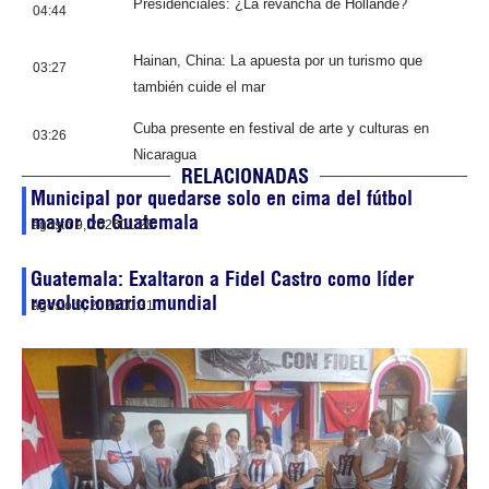
Presidenciales: ¿La revancha de Hollande?
04:44
Hainan, China: La apuesta por un turismo que
03:27
también cuide el mar
Cuba presente en festival de arte y culturas en
03:26
Nicaragua
RELACIONADAS
Municipal por quedarse solo en cima del fútbol
mayor de Guatemala
agosto 9, 2026
01:28
Guatemala: Exaltaron a Fidel Castro como líder
revolucionario mundial
agosto 9, 2026
00:31