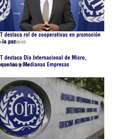
T destaca rol de cooperativas en promoción
 la paz
lio 4, 2026
00:03
T destaca Día Internacional de Micro,
equeñas y Medianas Empresas
nio 27, 2026
00:26