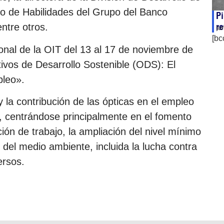
o de Habilidades del Grupo del Banco
P
re
entre otros.
ju
[bc
onal de la OIT del 13 al 17 de noviembre de
ivos de Desarrollo Sostenible (ODS): El
pleo».
y la contribución de las ópticas en el empleo
S, centrándose principalmente en el fomento
ión de trabajo, la ampliación del nivel mínimo
 del medio ambiente, incluida la lucha contra
ersos.