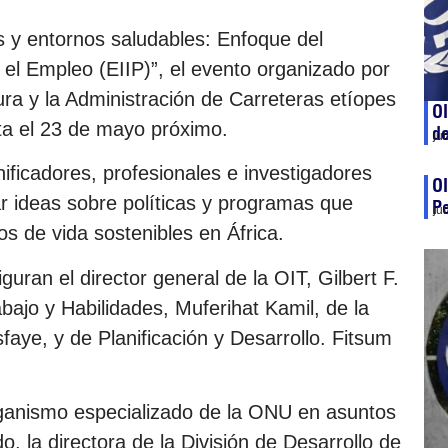
s y entornos saludables: Enfoque del
el Empleo (EIIP)”, el evento organizado por
ura y la Administración de Carreteras etíopes
OI
ta el 23 de mayo próximo.
de
ju
nificadores, profesionales e investigadores
OI
r ideas sobre políticas y programas que
P
ju
 de vida sostenibles en África.
guran el director general de la OIT, Gilbert F.
bajo y Habilidades, Muferihat Kamil, de la
faye, y de Planificación y Desarrollo. Fitsum
organismo especializado de la ONU en asuntos
, la directora de la División de Desarrollo de