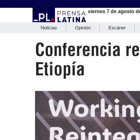
viernes 7 de agosto d
Noticias
Opinión
Escáner
Conferencia r
Etiopía