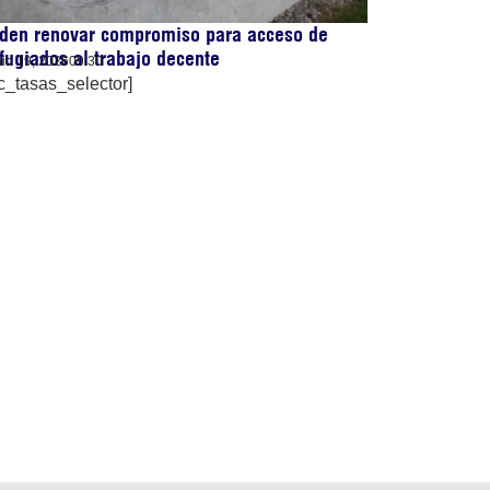
iden renovar compromiso para acceso de
fugiados al trabajo decente
nio 19, 2026
09:30
c_tasas_selector]