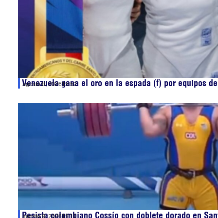
Venezuela gana el oro en la espada (f) por equipos 
agosto 8, 2026
15:52
Pesista colombiano Cossío con doblete dorado en Sa
agosto 8, 2026
15:11