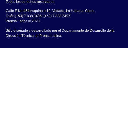
Todos los derechos reservados.
Calle E No.454 esquina a 19, Vedado, La Habana, Cuba.
Teléf: (+53) 7 838 3496, (+53) 7 838 3497
Prensa Latina © 2023 .
Sitio diseñado y desarrollado por el Departamento de Desarrollo de la
Dirección Técnica de Prensa Latina.