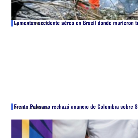
Lamentan accidente aéreo en Brasil donde murieron t
agosto 8, 2026
19:43
Frente Polisario rechazó anuncio de Colombia sobre S
agosto 8, 2026
19:32