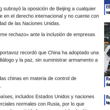
E
g subrayó la oposición de Beijing a cualquier
sa
ag
e en el derecho internacional y no cuente con
idad de las Naciones Unidas.
irme rechazo» ante la inclusión de empresas
la portavoz recordó que China ha adoptado una
iálogo y la paz, sin suministrar armamento a
das chinas en materia de control de
Re
d
.
ag
aíses, incluidos Estados Unidos y naciones
Ru
te
ciales normales con Rusia, por lo que
ag