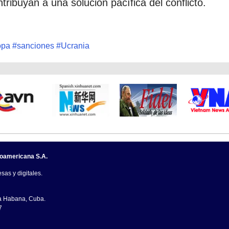
ribuyan a una solución pacífica del conflicto.
opa
#
sanciones
#
Ucrania
noamericana S.A.
sas y digitales.
La Habana, Cuba.
7