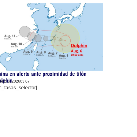
ina en alerta ante proximidad de tifón
olphin
osto 6, 2026
03:07
c_tasas_selector]