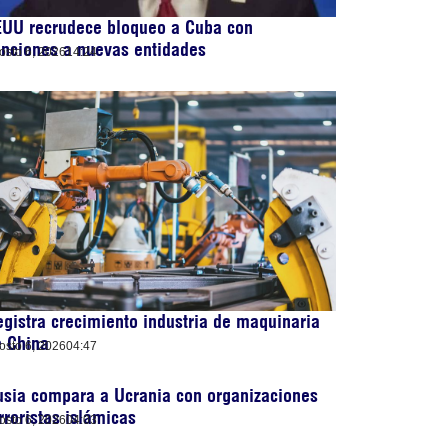
EUU recrudece bloqueo a Cuba con
nciones a nuevas entidades
osto 6, 2026
14:24
gistra crecimiento industria de maquinaria
e China
osto 6, 2026
04:47
sia compara a Ucrania con organizaciones
rroristas islámicas
osto 6, 2026
04:03