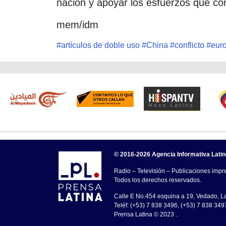
nación y apoyar los esfuerzos que cont
mem/idm
#
artículos de doble uso
#
China
#
conflicto
#
eur
© 2016-2026 Agencia Informativa Lati
Radio – Televisión – Publicaciones impre
Todos los derechos reservados.
Calle E No.454 esquina a 19, Vedado, 
Teléf: (+53) 7 838 3496, (+53) 7 838 349
Prensa Latina © 2023 .