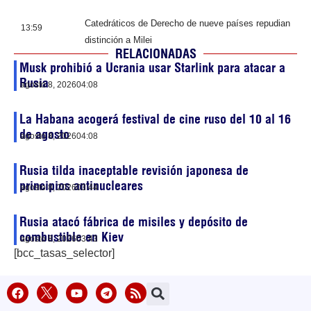
Catedráticos de Derecho de nueve países repudian
13:59
distinción a Milei
RELACIONADAS
Musk prohibió a Ucrania usar Starlink para atacar a
Rusia
agosto 8, 2026
04:08
La Habana acogerá festival de cine ruso del 10 al 16
de agosto
agosto 8, 2026
04:08
Rusia tilda inaceptable revisión japonesa de
principios antinucleares
agosto 8, 2026
03:44
Rusia atacó fábrica de misiles y depósito de
combustible en Kiev
agosto 8, 2026
03:43
[bcc_tasas_selector]