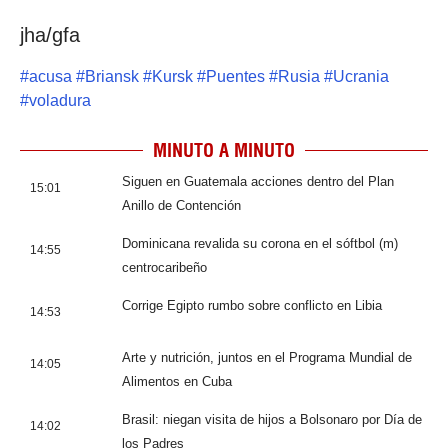
jha/gfa
#
acusa
#
Briansk
#
Kursk
#
Puentes
#
Rusia
#
Ucrania
#
voladura
MINUTO A MINUTO
Siguen en Guatemala acciones dentro del Plan
15:01
Anillo de Contención
Dominicana revalida su corona en el sóftbol (m)
14:55
centrocaribeño
Corrige Egipto rumbo sobre conflicto en Libia
14:53
Arte y nutrición, juntos en el Programa Mundial de
14:05
Alimentos en Cuba
Brasil: niegan visita de hijos a Bolsonaro por Día de
14:02
los Padres