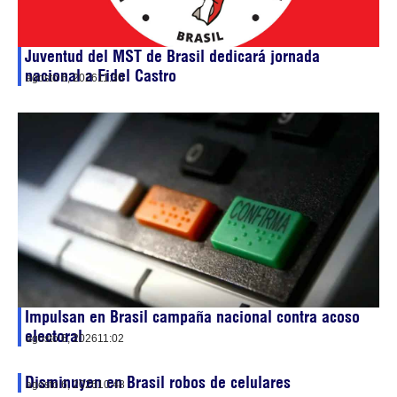
Juventud del MST de Brasil dedicará jornada
nacional a Fidel Castro
agosto 6, 2026
11:30
Impulsan en Brasil campaña nacional contra acoso
electoral
agosto 6, 2026
11:02
Disminuyen en Brasil robos de celulares
agosto 6, 2026
10:48