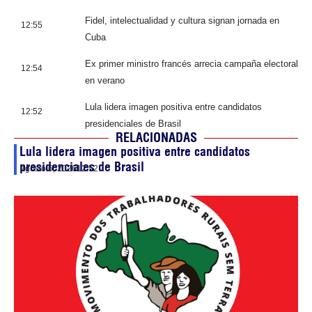
Fidel, intelectualidad y cultura signan jornada en
12:55
Cuba
Ex primer ministro francés arrecia campaña electoral
12:54
en verano
Lula lidera imagen positiva entre candidatos
12:52
presidenciales de Brasil
RELACIONADAS
Lula lidera imagen positiva entre candidatos
presidenciales de Brasil
agosto 6, 2026
12:52