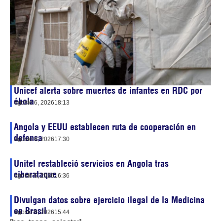
Unicef alerta sobre muertes de infantes en RDC por
ébola
agosto 6, 2026
18:13
Angola y EEUU establecen ruta de cooperación en
defensa
agosto 6, 2026
17:30
Unitel restableció servicios en Angola tras
ciberataque
agosto 6, 2026
16:36
Divulgan datos sobre ejercicio ilegal de la Medicina
en Brasil
agosto 6, 2026
15:44