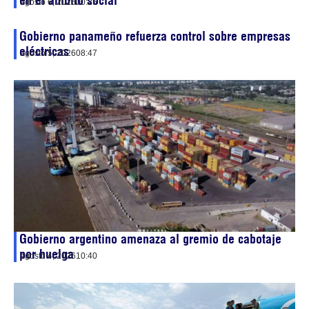
en el ámbito social
agosto 6, 2026
00:25
Gobierno panameño refuerza control sobre empresas
eléctricas
agosto 5, 2026
08:47
Gobierno argentino amenaza al gremio de cabotaje
por huelga
agosto 4, 2026
10:40