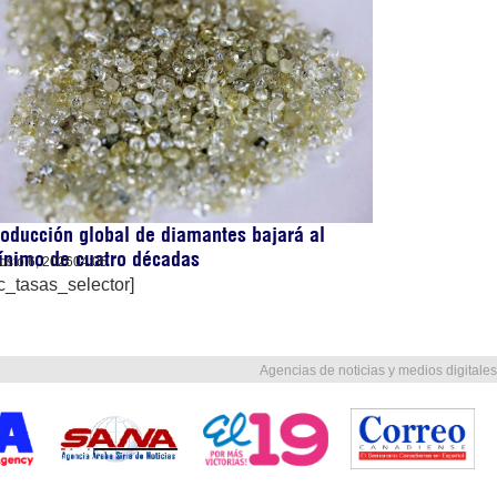
oducción global de diamantes bajará al
ínimo de cuatro décadas
osto 6, 2026
04:05
c_tasas_selector]
Agencias de noticias y medios digitales