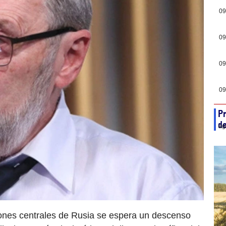
09
09
09
09
Pr
de
ag
iones centrales de Rusia se espera un descenso