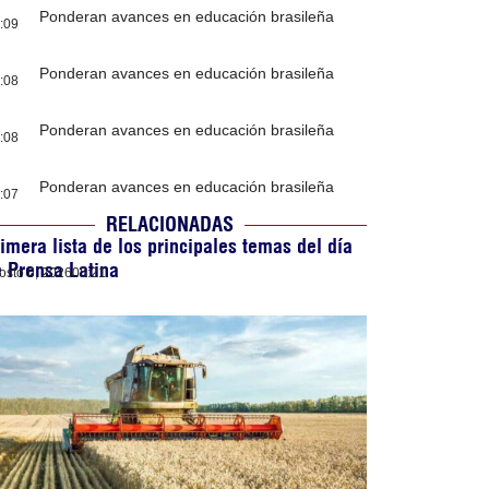
Ponderan avances en educación brasileña
:09
Ponderan avances en educación brasileña
:08
Ponderan avances en educación brasileña
:08
Ponderan avances en educación brasileña
:07
RELACIONADAS
imera lista de los principales temas del día
 Prensa Latina
osto 6, 2026
05:21