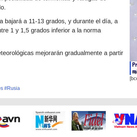
do.
a bajará a 11-13 grados, y durante el día, a
re 1 y 1,5 grados inferior a la norma
eteorológicas mejorarán gradualmente a partir
Pr
m
ag
[bc
es
#
Rusia