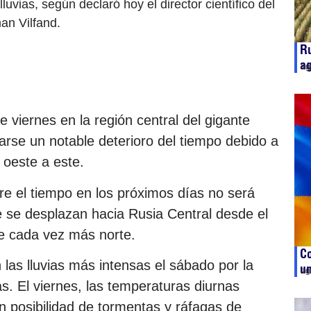
lluvias, según declaró hoy el director científico del
an Vilfand.
Ru
ag
ag
te viernes en la región central del gigante
rse un notable deterioro del tiempo debido a
e oeste a este.
re el tiempo en los próximos días no será
 se desplazan hacia Rusia Central desde el
e cada vez más norte.
Co
las lluvias más intensas el sábado por la
un
ag
. El viernes, las temperaturas diurnas
on posibilidad de tormentas y ráfagas de