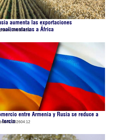
sia aumenta las exportaciones
roalimentarias a África
osto 6, 2026
04:51
mercio entre Armenia y Rusia se reduce a
 tercio
osto 6, 2026
04:12