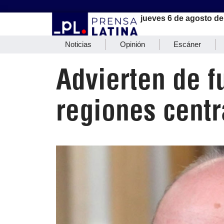
jueves 6 de agosto de
Noticias
Opinión
Escáner
Advierten de f
regiones centr