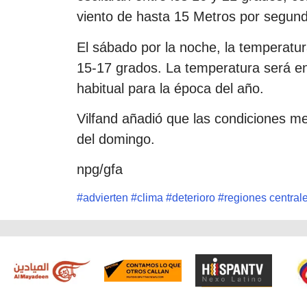
viento de hasta 15 Metros por segun
El sábado por la noche, la temperatur
15-17 grados. La temperatura será ent
habitual para la época del año.
Vilfand añadió que las condiciones m
del domingo.
npg/gfa
#
advierten
#
clima
#
deterioro
#
regiones central