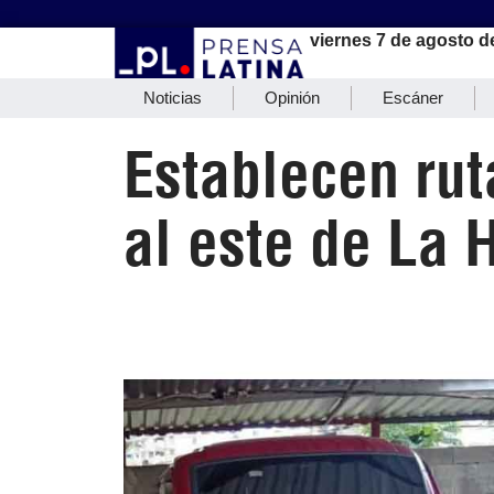
viernes 7 de agosto d
Noticias
Opinión
Escáner
Establecen rut
al este de La