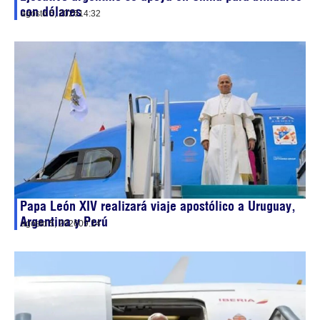
con dólares
agosto 5, 2026
14:32
Papa León XIV realizará viaje apostólico a Uruguay,
Argentina y Perú
agosto 5, 2026
09:14