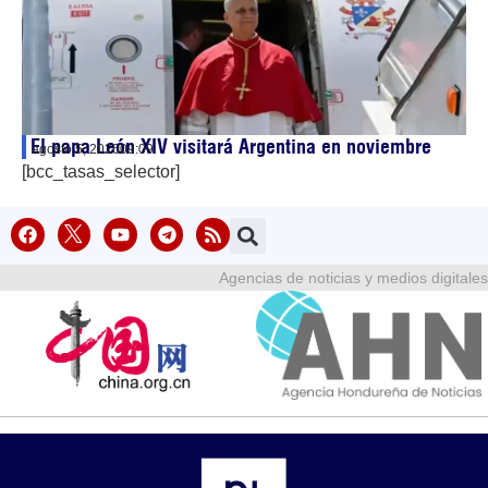
El papa León XIV visitará Argentina en noviembre
agosto 5, 2026
09:09
[bcc_tasas_selector]
Agencias de noticias y medios digitales