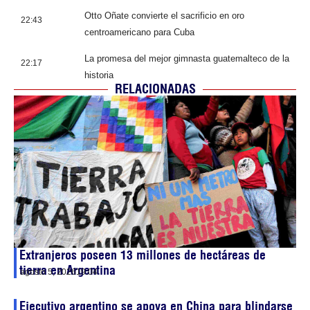
Otto Oñate convierte el sacrificio en oro
22:43
centroamericano para Cuba
La promesa del mejor gimnasta guatemalteco de la
22:17
historia
RELACIONADAS
Extranjeros poseen 13 millones de hectáreas de
tierra en Argentina
agosto 5, 2026
19:04
Ejecutivo argentino se apoya en China para blindarse