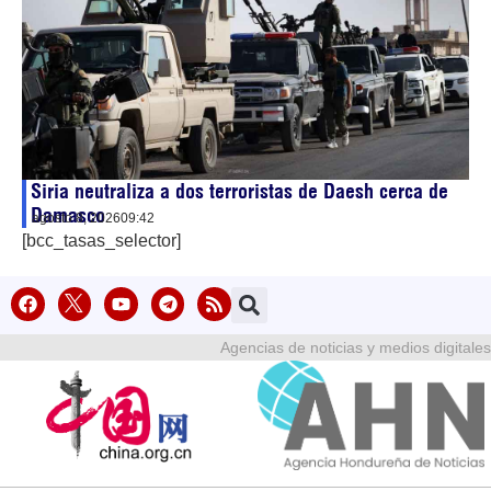
Siria neutraliza a dos terroristas de Daesh cerca de
Damasco
agosto 8, 2026
09:42
[bcc_tasas_selector]
Agencias de noticias y medios digitales