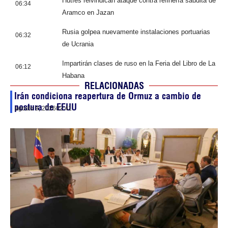
Hutíes reivindican ataque contra refinería saudita de
06:34
Aramco en Jazan
Rusia golpea nuevamente instalaciones portuarias
06:32
de Ucrania
Impartirán clases de ruso en la Feria del Libro de La
06:12
Habana
RELACIONADAS
Irán condiciona reapertura de Ormuz a cambio de
postura de EEUU
agosto 9, 2026
02:41