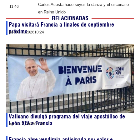
Carlos Acosta hace suyos la danza y el escenario
11:46
en Reino Unido
RELACIONADAS
Papa visitará Francia a finales de septiembre
próximo
agosto 7, 2026
10:24
Vaticano divulgó programa del viaje apostólico de
León XIV a Francia
agosto 7, 2026
08:56
Francia abre vendimia anticipada por calor e