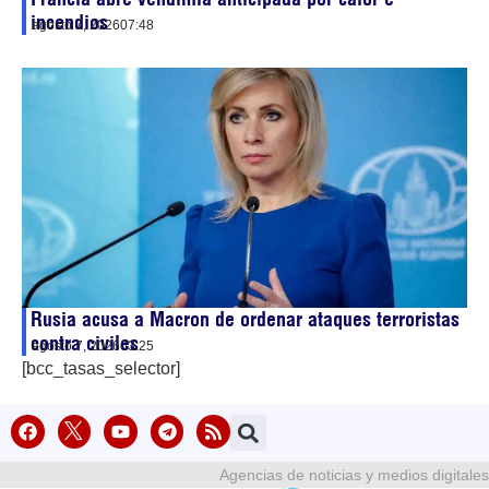
incendios
agosto 7, 2026
07:48
Rusia acusa a Macron de ordenar ataques terroristas
contra civiles
agosto 7, 2026
03:25
[bcc_tasas_selector]
Agencias de noticias y medios digitales