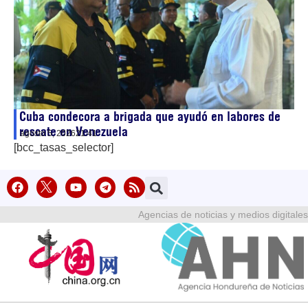
Cuba condecora a brigada que ayudó en labores de
rescate en Venezuela
agosto 5, 2026
21:41
[bcc_tasas_selector]
Agencias de noticias y medios digitales