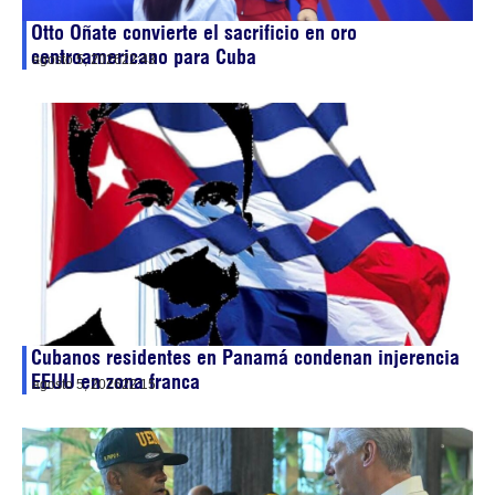
Otto Oñate convierte el sacrificio en oro
centroamericano para Cuba
agosto 5, 2026
22:43
Cubanos residentes en Panamá condenan injerencia
EEUU en zona franca
agosto 5, 2026
22:15