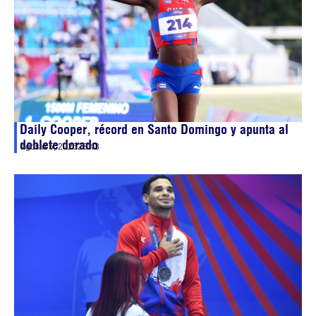
Daily Cooper, récord en Santo Domingo y apunta al
doblete dorado
agosto 5, 2026
23:43