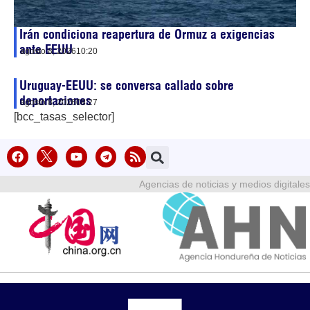
Irán condiciona reapertura de Ormuz a exigencias
ante EEUU
agosto 8, 2026
10:20
Uruguay-EEUU: se conversa callado sobre
deportaciones
agosto 8, 2026
08:27
[bcc_tasas_selector]
Agencias de noticias y medios digitales