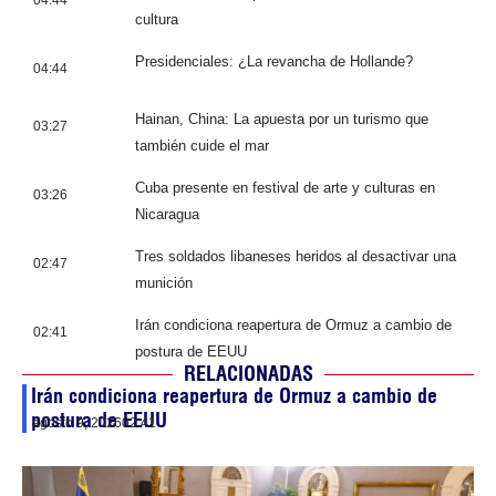
04:44
cultura
Presidenciales: ¿La revancha de Hollande?
04:44
Hainan, China: La apuesta por un turismo que
03:27
también cuide el mar
Cuba presente en festival de arte y culturas en
03:26
Nicaragua
Tres soldados libaneses heridos al desactivar una
02:47
munición
Irán condiciona reapertura de Ormuz a cambio de
02:41
postura de EEUU
RELACIONADAS
Irán condiciona reapertura de Ormuz a cambio de
postura de EEUU
agosto 9, 2026
02:41