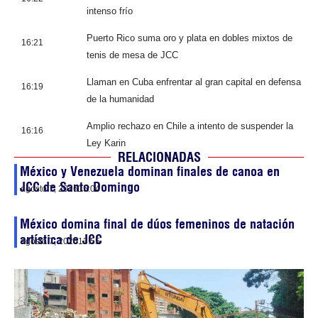
intenso frío
Puerto Rico suma oro y plata en dobles mixtos de
16:21
tenis de mesa de JCC
Llaman en Cuba enfrentar al gran capital en defensa
16:19
de la humanidad
Amplio rechazo en Chile a intento de suspender la
16:16
Ley Karin
RELACIONADAS
México y Venezuela dominan finales de canoa en
JCC de Santo Domingo
agosto 7, 2026
15:04
México domina final de dúos femeninos de natación
artística de JCC
agosto 7, 2026
13:55