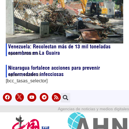
Venezuela: Recolectan más de 13 mil toneladas
escombros en La Guaira
agosto 7, 2026
12:14
Nicaragua fortalece acciones para prevenir
enfermedades infecciosas
agosto 7, 2026
06:19
[bcc_tasas_selector]
Agencias de noticias y medios digitales