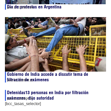
Día de protestas en Argentina
julio 22, 2026
17:59
Gobierno de India accede a discutir tema de
filtración de exámenes
julio 22, 2026
04:20
Detenidas13 personas en India por filtración
exámenes, dijo autoridad
julio 21, 2026
06:04
[bcc_tasas_selector]