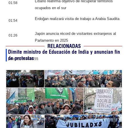
Líbano reafirma objetivo de recuperar territorios
01:58
ocupados en el sur
Erdoğan realizará visita de trabajo a Arabia Saudita
01:54
Japón anuncia récord de visitantes extranjeros al
01:26
Parlamento en 2025
RELACIONADAS
Dimite ministro de Educación de India y anuncian fin
de protestas
julio 25, 2026
10:55