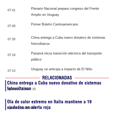
Plenario Nacional prepara congreso del Frente
07:41
Amplio en Uruguay
Primer Boletín Centroamericano
07:40
China entrega a Cuba nuevo donativo de sistemas
07:35
fotovoltaicos
Panamá inicia transición eléctrica del transporte
07:16
público
Uruguay se anticipa a impacto de El Niño
07:15
RELACIONADAS
China entrega a Cuba nuevo donativo de sistemas
fotovoltaicos
agosto 8, 2026
07:35
Ola de calor extremo en Italia mantiene a 19
ciudades en alerta roja
agosto 8, 2026
06:19