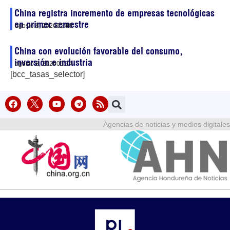
China registra incremento de empresas tecnológicas
en primer semestre
agosto 8, 2026
05:40
China con evolución favorable del consumo,
inversión e industria
agosto 8, 2026
05:34
[bcc_tasas_selector]
Agencias de noticias y medios digitales