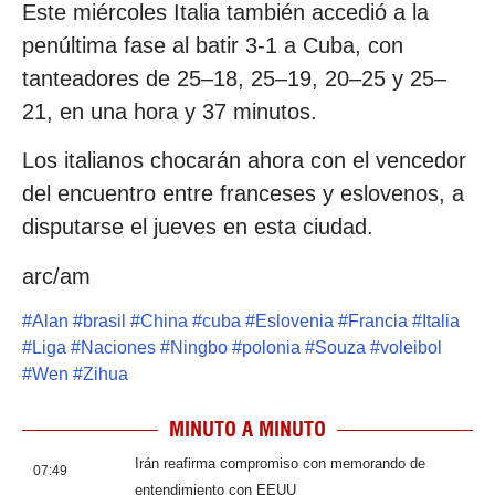
Este miércoles Italia también accedió a la
penúltima fase al batir 3-1 a Cuba, con
tanteadores de 25–18, 25–19, 20–25 y 25–
21, en una hora y 37 minutos.
Los italianos chocarán ahora con el vencedor
del encuentro entre franceses y eslovenos, a
disputarse el jueves en esta ciudad.
arc/am
#
Alan
#
brasil
#
China
#
cuba
#
Eslovenia
#
Francia
#
Italia
#
Liga
#
Naciones
#
Ningbo
#
polonia
#
Souza
#
voleibol
#
Wen
#
Zihua
MINUTO A MINUTO
Irán reafirma compromiso con memorando de
07:49
entendimiento con EEUU