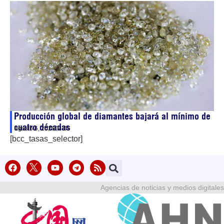
Producción global de diamantes bajará al mínimo de
cuatro décadas
agosto 6, 2026
04:05
[bcc_tasas_selector]
Agencias de noticias y medios digitales