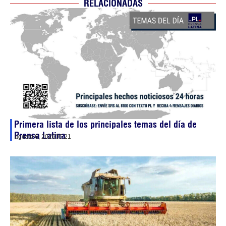
RELACIONADAS
Primera lista de los principales temas del día de
Prensa Latina
agosto 6, 2026
05:21