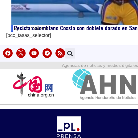
Pesista colombiano Cossío con doblete dorado en Sa
agosto 8, 2026
15:11
[bcc_tasas_selector]
Agencias de noticias y medios digitales