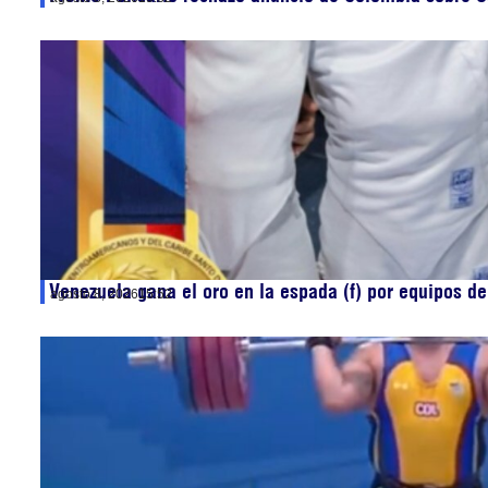
Venezuela gana el oro en la espada (f) por equipos 
agosto 8, 2026
15:52