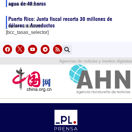
agua de 48 horas
agosto 4, 2026
23:57
Puerto Rico: Junta fiscal recorta 30 millones de
dólares a Acueductos
agosto 4, 2026
16:53
[bcc_tasas_selector]
Agencias de noticias y medios digitales