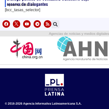
reserva de dialogantes
agosto 8, 2026
10:40
[bcc_tasas_selector]
Agencias de noticias y medios digitales
© 2016-2026 Agencia Informativa Latinoamericana S.A.