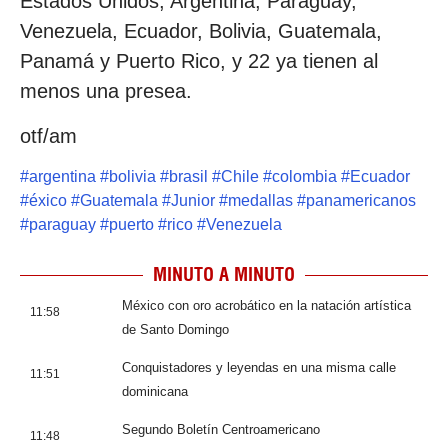
Estados Unidos, Argentina, Paraguay,
Venezuela, Ecuador, Bolivia, Guatemala,
Panamá y Puerto Rico, y 22 ya tienen al
menos una presea.
otf/am
#
argentina
#
bolivia
#
brasil
#
Chile
#
colombia
#
Ecuador
#
éxico
#
Guatemala
#
Junior
#
medallas
#
panamericanos
#
paraguay
#
puerto
#
rico
#
Venezuela
MINUTO A MINUTO
México con oro acrobático en la natación artística
11:58
de Santo Domingo
Conquistadores y leyendas en una misma calle
11:51
dominicana
Segundo Boletín Centroamericano
11:48