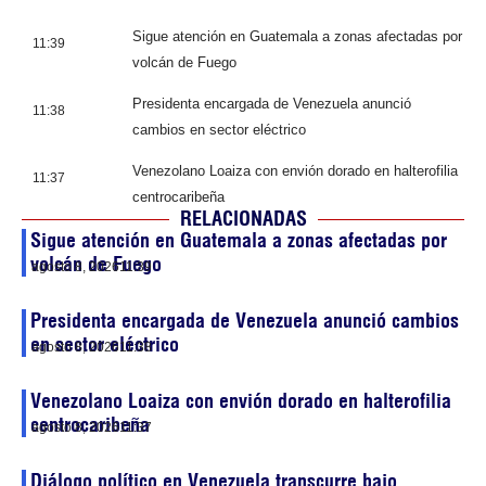
Sigue atención en Guatemala a zonas afectadas por
11:39
volcán de Fuego
Presidenta encargada de Venezuela anunció
11:38
cambios en sector eléctrico
Venezolano Loaiza con envión dorado en halterofilia
11:37
centrocaribeña
RELACIONADAS
Sigue atención en Guatemala a zonas afectadas por
volcán de Fuego
agosto 8, 2026
11:39
Presidenta encargada de Venezuela anunció cambios
en sector eléctrico
agosto 8, 2026
11:38
Venezolano Loaiza con envión dorado en halterofilia
centrocaribeña
agosto 8, 2026
11:37
Diálogo político en Venezuela transcurre bajo