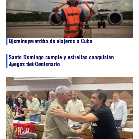
Disminuye arribo de viajeros a Cuba
agosto 9, 2026
16:41
Santo Domingo cumple y estrellas conquistan
Juegos del Centenario
agosto 9, 2026
12:37