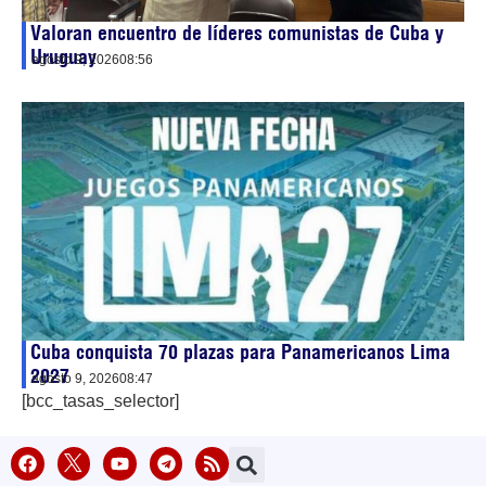
Valoran encuentro de líderes comunistas de Cuba y
Uruguay
agosto 9, 2026
08:56
Cuba conquista 70 plazas para Panamericanos Lima
2027
agosto 9, 2026
08:47
[bcc_tasas_selector]