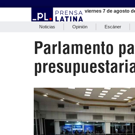
viernes 7 de agosto d
Noticias
Opinión
Escáner
Parlamento pa
presupuestari