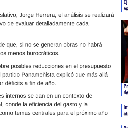
Ej
e
ag
lativo, Jorge Herrera, el análisis se realizará
etivo de evaluar detalladamente cada
de que, si no se generan obras no habrá
mos menos burocráticos.
obre posibles reducciones en el presupuesto
l partido Panameñista explicó que más allá
 déficits a fin de año.
Pr
de
ag
tes internos se dan en un contexto de
, donde la eficiencia del gasto y la
In
n como temas centrales para el próximo año
a
ag