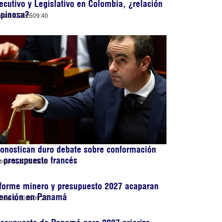
ecutivo y Legislativo en Colombia, ¿relación
spinosa?
osto 4, 2026
09:40
onostican duro debate sobre conformación
 presupuesto francés
osto 3, 2026
15:16
forme minero y presupuesto 2027 acaparan
tención en Panamá
osto 1, 2026
06:29