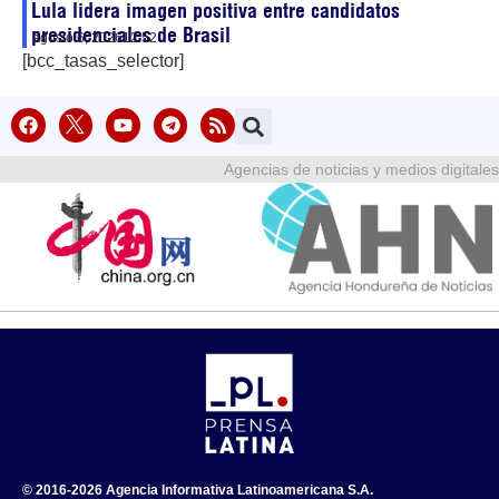
Lula lidera imagen positiva entre candidatos
presidenciales de Brasil
agosto 6, 2026
12:52
[bcc_tasas_selector]
Agencias de noticias y medios digitales
© 2016-2026 Agencia Informativa Latinoamericana S.A.