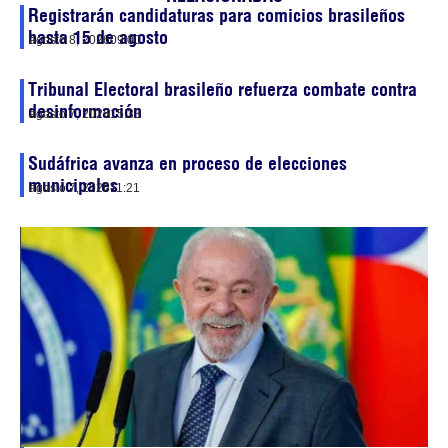
Registrarán candidaturas para comicios brasileños
hasta 15 de agosto
agosto 8, 2026
09:00
Tribunal Electoral brasileño refuerza combate contra
desinformación
agosto 7, 2026
15:33
Sudáfrica avanza en proceso de elecciones
municipales
agosto 7, 2026
11:21