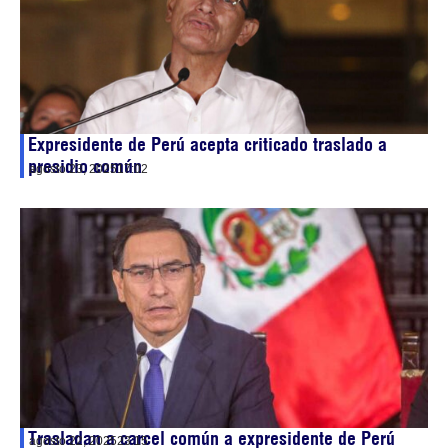
Expresidente de Perú acepta criticado traslado a
presidio común
agosto 23, 2025
17:02
Trasladan a carcel común a expresidente de Perú
agosto 22, 2025
23:15