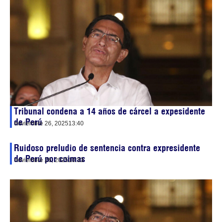
Tribunal condena a 14 años de cárcel a expesidente
de Perú
noviembre 26, 2025
13:40
Ruidoso preludio de sentencia contra expresidente
de Perú por coimas
noviembre 26, 2025
10:33