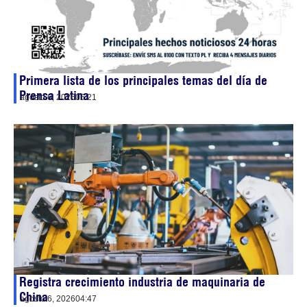
Primera lista de los principales temas del día de
Prensa Latina
agosto 6, 2026
05:21
Registra crecimiento industria de maquinaria de
China
agosto 6, 2026
04:47