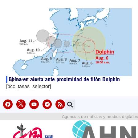
China en alerta ante proximidad de tifón Dolphin
agosto 6, 2026
03:07
[bcc_tasas_selector]
Agencias de noticias y medios digitales