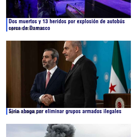
Dos muertos y 13 heridos por explosión de autobús
cerca de Damasco
agosto 6, 2026
14:54
Siria aboga por eliminar grupos armados ilegales
agosto 6, 2026
11:23