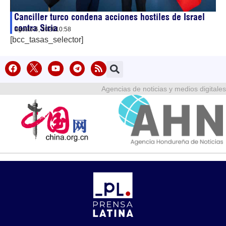
Canciller turco condena acciones hostiles de Israel
contra Siria
agosto 6, 2026
10:58
[bcc_tasas_selector]
Agencias de noticias y medios digitales