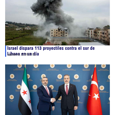
Israel dispara 113 proyectiles contra el sur de
Líbano en un día
agosto 6, 2026
11:01