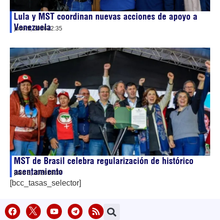
Lula y MST coordinan nuevas acciones de apoyo a
Venezuela
julio 9, 2026
22:35
MST de Brasil celebra regularización de histórico
asentamiento
julio 6, 2026
18:37
[bcc_tasas_selector]