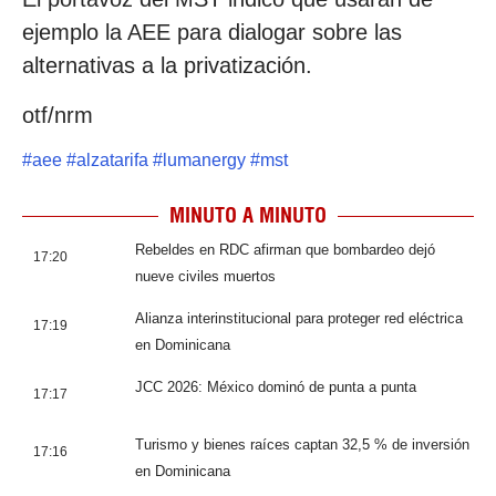
ejemplo la AEE para dialogar sobre las
alternativas a la privatización.
otf/nrm
#
aee
#
alzatarifa
#
lumanergy
#
mst
MINUTO A MINUTO
Rebeldes en RDC afirman que bombardeo dejó
17:20
nueve civiles muertos
Alianza interinstitucional para proteger red eléctrica
17:19
en Dominicana
JCC 2026: México dominó de punta a punta
17:17
Turismo y bienes raíces captan 32,5 % de inversión
17:16
en Dominicana