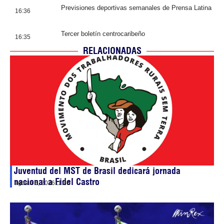
Previsiones deportivas semanales de Prensa Latina
16:36
Tercer boletín centrocaribeño
16:35
RELACIONADAS
Juventud del MST de Brasil dedicará jornada
nacional a Fidel Castro
agosto 6, 2026
11:30