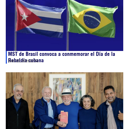
MST de Brasil convoca a conmemorar el Día de la
Rebeldía cubana
julio 20, 2026
22:52