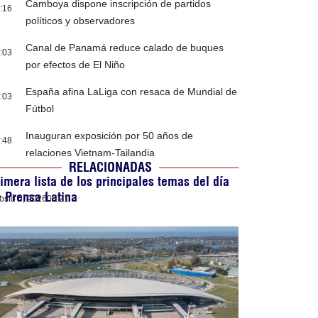
Camboya dispone inscripción de partidos
:16
políticos y observadores
Canal de Panamá reduce calado de buques
:03
por efectos de El Niño
España afina LaLiga con resaca de Mundial de
:03
Fútbol
Inauguran exposición por 50 años de
:48
relaciones Vietnam-Tailandia
RELACIONADAS
imera lista de los principales temas del día
 Prensa Latina
osto 6, 2026
05:21