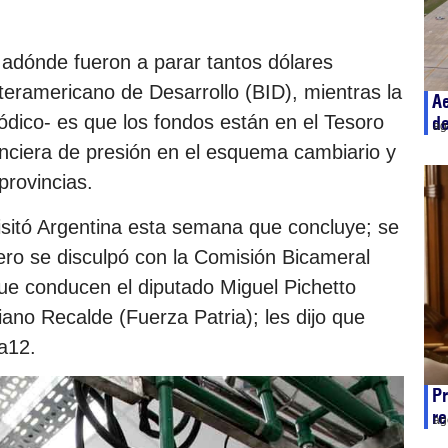
adónde fueron a parar tantos dólares
teramericano de Desarrollo (BID), mientras la
Ae
iódico- es que los fondos están en el Tesoro
de
ag
nanciera de presión en el esquema cambiario y
provincias.
 visitó Argentina esta semana que concluye; se
ero se disculpó con la Comisión Bicameral
ue conducen el diputado Miguel Pichetto
ano Recalde (Fuerza Patria); les dijo que
a12.
Pr
re
ag