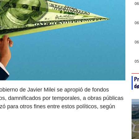
06
06
06
05
Pr
de
ag
obierno de Javier Milei se apropió de fondos
os, damnificados por temporales, a obras públicas
lizó para otros fines entre estos políticos, según