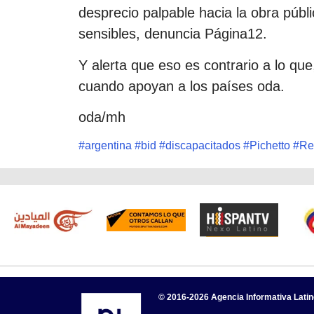
desprecio palpable hacia la obra públ
sensibles, denuncia Página12.
Y alerta que eso es contrario a lo que
cuando apoyan a los países oda.
oda/mh
#
argentina
#
bid
#
discapacitados
#
Pichetto
#
Re
© 2016-2026 Agencia Informativa Lati