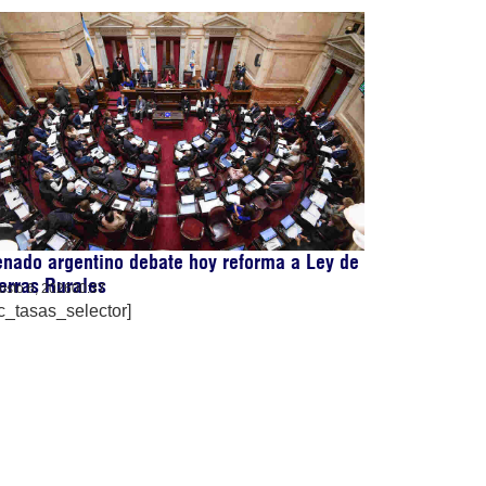
nado argentino debate hoy reforma a Ley de
erras Rurales
osto 6, 2026
00:37
c_tasas_selector]