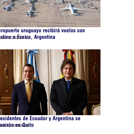
ropuerto uruguayo recibirá vuelos con
stino a Ezeiza, Argentina
osto 6, 2026
02:10
esidentes de Ecuador y Argentina se
unirán en Quito
osto 6, 2026
00:41