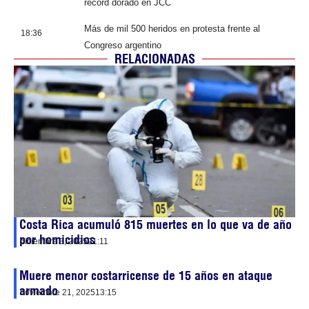
récord dorado en JCC
Más de mil 500 heridos en protesta frente al
18:36
Congreso argentino
RELACIONADAS
Costa Rica acumuló 815 muertes en lo que va de año
por homicidios
diciembre 3, 2025
21:11
Muere menor costarricense de 15 años en ataque
armado
noviembre 21, 2025
13:15