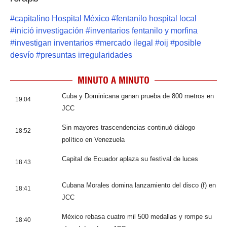
#
capitalino Hospital México
#
fentanilo hospital local
#
inició investigación
#
inventarios fentanilo y morfina
#
investigan inventarios
#
mercado ilegal
#
oij
#
posible
desvío
#
presuntas irregularidades
MINUTO A MINUTO
Cuba y Dominicana ganan prueba de 800 metros en
19:04
JCC
Sin mayores trascendencias continuó diálogo
18:52
político en Venezuela
Capital de Ecuador aplaza su festival de luces
18:43
Cubana Morales domina lanzamiento del disco (f) en
18:41
JCC
México rebasa cuatro mil 500 medallas y rompe su
18:40