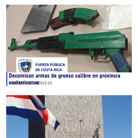
Decomisan armas de grueso calibre en provincia
costarricense
noviembre 20, 2025
13:23