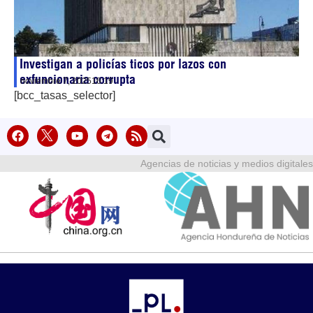
Investigan a policías ticos por lazos con
exfuncionaria corrupta
noviembre 7, 2025
16:19
[bcc_tasas_selector]
Agencias de noticias y medios digitales