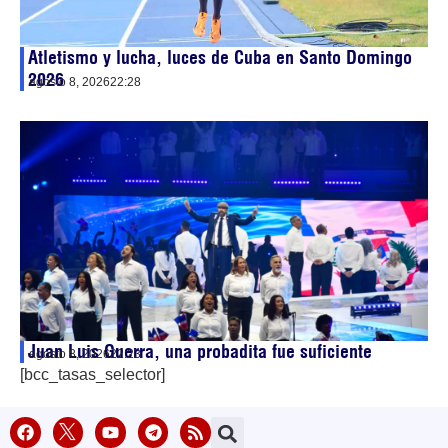
Atletismo y lucha, luces de Cuba en Santo Domingo
2026
agosto 8, 2026
22:28
Juan Luis Guerra, una probadita fue suficiente
agosto 8, 2026
22:23
[bcc_tasas_selector]