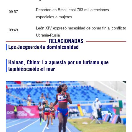
Reportan en Brasil casi 783 mil atenciones
09:57
especiales a mujeres
León XIV expresó necesidad de poner fin al conflicto
09:49
Ucrania-Rusia
RELACIONADAS
Los Juegos de la dominicanidad
agosto 9, 2026
09:33
Hainan, China: La apuesta por un turismo que
también cuide el mar
agosto 9, 2026
03:27