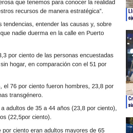
erosa que tenemos para conocer la realidad
uestros recursos de manera estratégica”.
Ll
c
ag
s tendencias, entender las causas y, sobre
r que nadie duerma en la calle en Puerto
53,3 por ciento de las personas encuestadas
 sin hogar, en comparación con el 51 por
o, el 76 por ciento fueron hombres, 23,8 por
nas transgénero.
Cr
si
ma
 adultos de 35 a 44 años (23,8 por ciento),
os (22,5por ciento).
 por ciento eran adultos mayores de 65