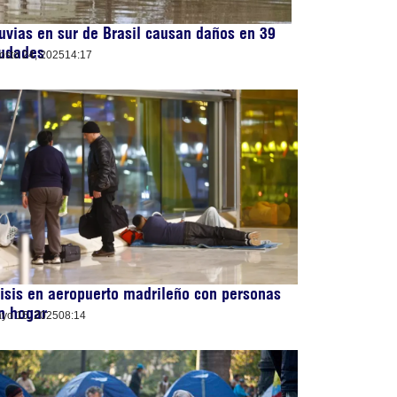
uvias en sur de Brasil causan daños en 39
iudades
osto 24, 2025
14:17
isis en aeropuerto madrileño con personas
n hogar
yo 15, 2025
08:14