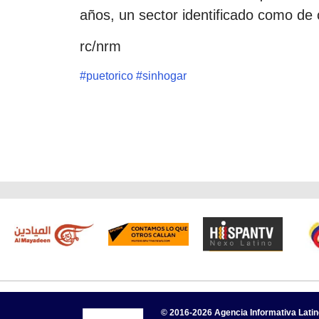
años, un sector identificado como de c
rc/nrm
#
puetorico
#
sinhogar
© 2016-2026 Agencia Informativa Lati