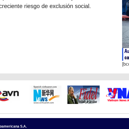
reciente riesgo de exclusión social.
Au
ca
en
[bc
noamericana S.A.