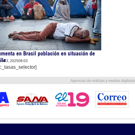
menta en Brasil población en situación de
lle
ero 3, 2025
08:03
c_tasas_selector]
Agencias de noticias y medios digitales