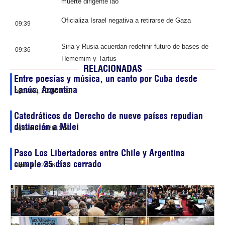
muerte dirigente lao
Oficializa Israel negativa a retirarse de Gaza
09:39
Siria y Rusia acuerdan redefinir futuro de bases de
09:36
Hememim y Tartus
RELACIONADAS
Entre poesías y música, un canto por Cuba desde
Lanús, Argentina
agosto 9, 2026
00:33
Catedráticos de Derecho de nueve países repudian
distinción a Milei
agosto 8, 2026
13:59
Paso Los Libertadores entre Chile y Argentina
cumple 25 días cerrado
agosto 8, 2026
13:10