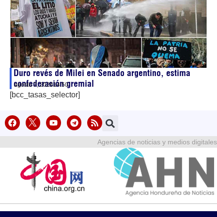
Duro revés de Milei en Senado argentino, estima
confederación gremial
agosto 7, 2026
14:50
[bcc_tasas_selector]
Agencias de noticias y medios digitales