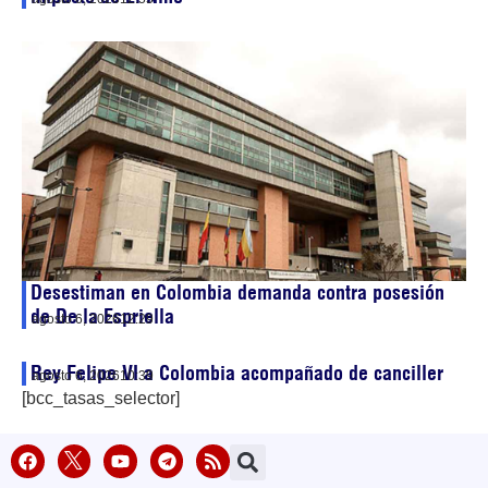
Desestiman en Colombia demanda contra posesión
de De la Espriella
agosto 6, 2026
12:29
Rey Felipe VI a Colombia acompañado de canciller
agosto 6, 2026
10:39
[bcc_tasas_selector]