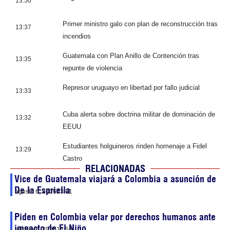
13:50
Primer ministro galo con plan de reconstrucción tras
13:37
incendios
Guatemala con Plan Anillo de Contención tras
13:35
repunte de violencia
Represor uruguayo en libertad por fallo judicial
13:33
Cuba alerta sobre doctrina militar de dominación de
13:32
EEUU
Estudiantes holguineros rinden homenaje a Fidel
13:29
Castro
RELACIONADAS
Vice de Guatemala viajará a Colombia a asunción de
De la Espriella
agosto 6, 2026
13:01
Piden en Colombia velar por derechos humanos ante
impacto de El Niño
agosto 6, 2026
12:55