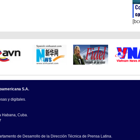
Co
c
ag
[bc
noamericana S.A.
sas y digitales.
La Habana, Cuba.
7
artamento de Desarrollo de la Dirección Técnica de Prensa Latina.