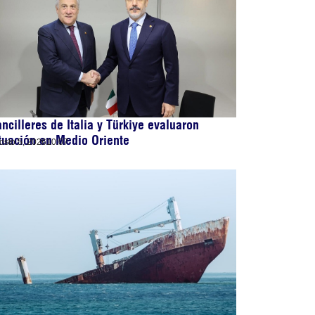
ncilleres de Italia y Türkiye evaluaron
tuación en Medio Oriente
osto 5, 2026
10:07