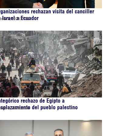
ganizaciones rechazan visita del canciller
 Israel a Ecuador
osto 5, 2026
17:31
tegórico rechazo de Egipto a
splazamiento del pueblo palestino
osto 5, 2026
13:00