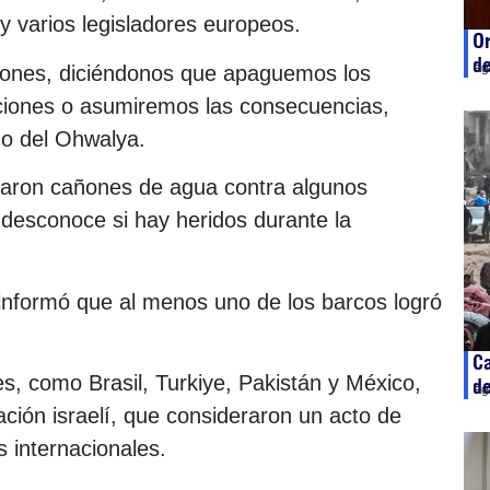
y varios legisladores europeos.
Or
de
ag
iones, diciéndonos que apaguemos los
ciones o asumiremos las consecuencias,
do del Ohwalya.
usaron cañones de agua contra algunos
desconoce si hay heridos durante la
a informó que al menos uno de los barcos logró
Ca
s, como Brasil, Turkiye, Pakistán y México,
de
ag
ación israelí, que consideraron un acto de
s internacionales.