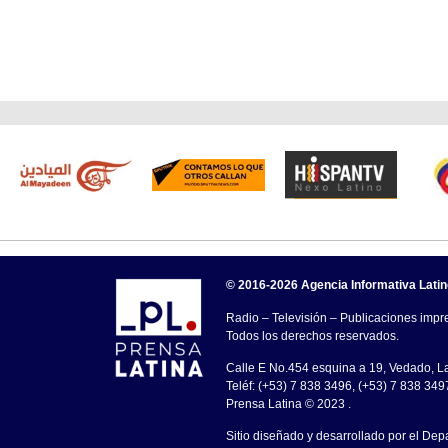
© 2016-2026 Agencia Informativa Lati
Radio – Televisión – Publicaciones impre
Todos los derechos reservados.
Calle E No.454 esquina a 19, Vedado, 
Teléf: (+53) 7 838 3496, (+53) 7 838 349
Prensa Latina © 2023 .
Sitio diseñado y desarrollado por el Dep