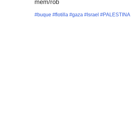
mem/rob
#
buque
#
flotilla
#
gaza
#
Israel
#
PALESTINA