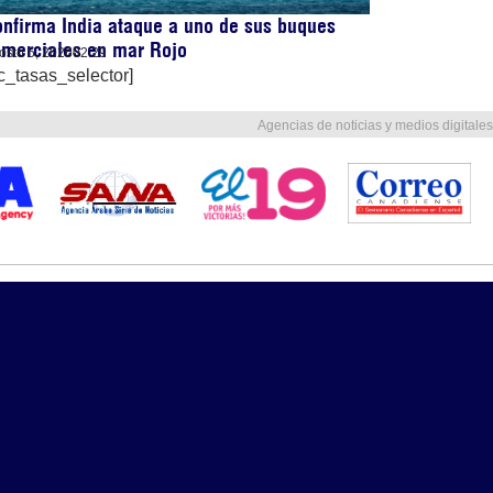
nfirma India ataque a uno de sus buques
omerciales en mar Rojo
osto 5, 2026
02:29
c_tasas_selector]
Agencias de noticias y medios digitales