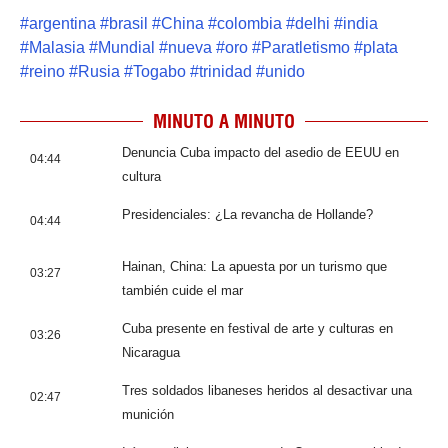
#
argentina
#
brasil
#
China
#
colombia
#
delhi
#
india
#
Malasia
#
Mundial
#
nueva
#
oro
#
Paratletismo
#
plata
#
reino
#
Rusia
#
Togabo
#
trinidad
#
unido
MINUTO A MINUTO
Denuncia Cuba impacto del asedio de EEUU en
04:44
cultura
Presidenciales: ¿La revancha de Hollande?
04:44
Hainan, China: La apuesta por un turismo que
03:27
también cuide el mar
Cuba presente en festival de arte y culturas en
03:26
Nicaragua
Tres soldados libaneses heridos al desactivar una
02:47
munición