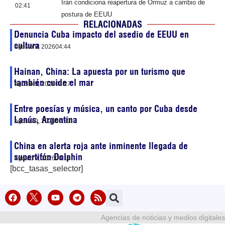
Irán condiciona reapertura de Ormuz a cambio de
02:41
postura de EEUU
RELACIONADAS
Denuncia Cuba impacto del asedio de EEUU en
cultura
agosto 9, 2026
04:44
Hainan, China: La apuesta por un turismo que
también cuide el mar
agosto 9, 2026
03:27
Entre poesías y música, un canto por Cuba desde
Lanús, Argentina
agosto 9, 2026
00:33
China en alerta roja ante inminente llegada de
supertifón Dolphin
agosto 9, 2026
00:16
[bcc_tasas_selector]
Agencias de noticias y medios digitales