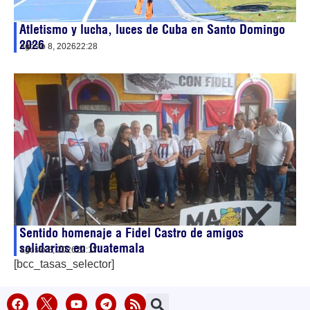
Atletismo y lucha, luces de Cuba en Santo Domingo
2026
agosto 8, 2026
22:28
Sentido homenaje a Fidel Castro de amigos
solidarios en Guatemala
agosto 8, 2026
22:17
[bcc_tasas_selector]