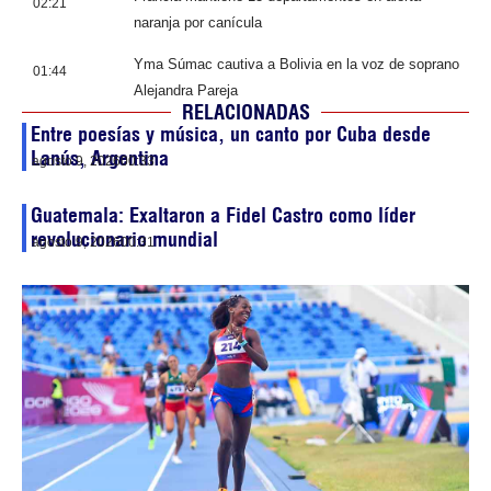
02:21
naranja por canícula
Yma Súmac cautiva a Bolivia en la voz de soprano
01:44
Alejandra Pareja
RELACIONADAS
Entre poesías y música, un canto por Cuba desde
Lanús, Argentina
agosto 9, 2026
00:33
Guatemala: Exaltaron a Fidel Castro como líder
revolucionario mundial
agosto 9, 2026
00:31