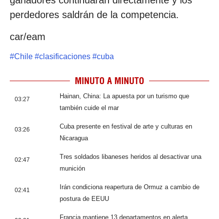
ganadores continuarán directamente y los
perdedores saldrán de la competencia.
car/eam
#
Chile
#
clasificaciones
#
cuba
MINUTO A MINUTO
Hainan, China: La apuesta por un turismo que
03:27
también cuide el mar
Cuba presente en festival de arte y culturas en
03:26
Nicaragua
Tres soldados libaneses heridos al desactivar una
02:47
munición
Irán condiciona reapertura de Ormuz a cambio de
02:41
postura de EEUU
Francia mantiene 13 departamentos en alerta