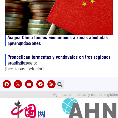
Asigna China fondos económicos a zonas afectadas
por inundaciones
agosto 6, 2026
00:26
Pronostican tormentas y vendavales en tres regiones
brasileñas
agosto 5, 2026
08:50
[bcc_tasas_selector]
Agencias de noticias y medios digitales