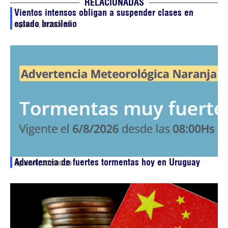
RELACIONADAS
Vientos intensos obligan a suspender clases en
estado brasileño
agosto 7, 2026
08:37
Advertencia de fuertes tormentas hoy en Uruguay
agosto 6, 2026
00:38