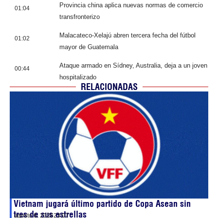
Provincia china aplica nuevas normas de comercio
01:04
transfronterizo
Malacateco-Xelajú abren tercera fecha del fútbol
01:02
mayor de Guatemala
Ataque armado en Sídney, Australia, deja a un joven
00:44
hospitalizado
RELACIONADAS
Vietnam jugará último partido de Copa Asean sin
tres de sus estrellas
agosto 6, 2026
23:07