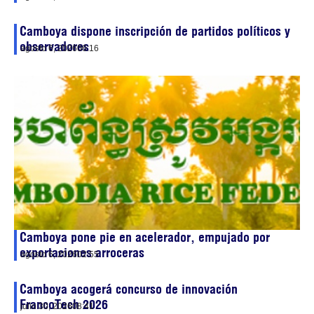
Camboya dispone inscripción de partidos políticos y
observadores
agosto 6, 2026
06:16
Camboya pone pie en acelerador, empujado por
exportaciones arroceras
agosto 6, 2026
02:55
Camboya acogerá concurso de innovación
FrancoTech 2026
julio 30, 2026
08:41