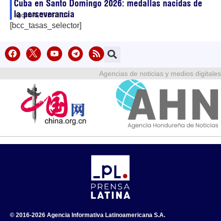
Cuba en Santo Domingo 2026: medallas nacidas de
la perseverancia
agosto 6, 2026
18:17
[bcc_tasas_selector]
Agencias de noticias y medios digitales
© 2016-2026 Agencia Informativa Latinoamericana S.A.