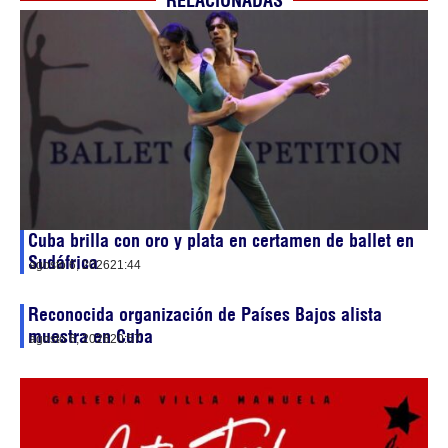
RELACIONADAS
Cuba brilla con oro y plata en certamen de ballet en
Sudáfrica
agosto 6, 2026
21:44
Reconocida organización de Países Bajos alista
muestra en Cuba
agosto 6, 2026
20:57