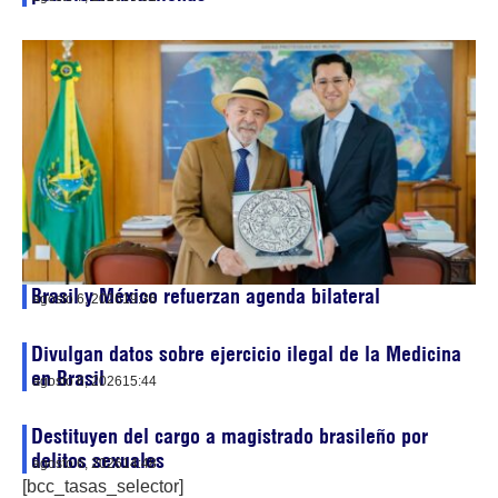
Brasil y México refuerzan agenda bilateral
agosto 6, 2026
19:36
Divulgan datos sobre ejercicio ilegal de la Medicina
en Brasil
agosto 6, 2026
15:44
Destituyen del cargo a magistrado brasileño por
delitos sexuales
agosto 6, 2026
14:48
[bcc_tasas_selector]