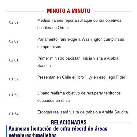
MINUTO A MINUTO
Medios iraníes reportan ataque contra objetivos
02:59
hostiles en Ormuz
Parlamento iraní exige a Washington cumplir sus
02:09
compromisos
Primer ministro pakistaní inicia visita a Arabia
02:01
Saudita
Presentan en Chile el libro “…y en eso llegó Fidel”
01:59
Líbano reafirma objetivo de recuperar territorios
01:58
ocupados en el sur
Erdoğan realizará visita de trabajo a Arabia Saudita
01:54
RELACIONADAS
Anuncian licitación de cifra récord de áreas
petroleras brasileñas
agosto 7, 2026
00:02