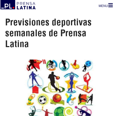
MENU
Previsiones deportivas
semanales de Prensa
Latina