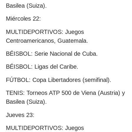
Basilea (Suiza).
Miércoles 22:
MULTIDEPORTIVOS: Juegos
Centroamericanos, Guatemala.
BÉISBOL: Serie Nacional de Cuba.
BÉISBOL: Ligas del Caribe.
FÚTBOL: Copa Libertadores (semifinal).
TENIS: Torneos ATP 500 de Viena (Austria) y
Basilea (Suiza).
Jueves 23:
MULTIDEPORTIVOS: Juegos