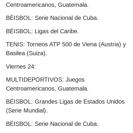
Centroamericanos, Guatemala.
BÉISBOL: Serie Nacional de Cuba.
BÉISBOL: Ligas del Caribe.
TENIS: Torneos ATP 500 de Viena (Austria) y
Basilea (Suiza).
Viernes 24:
MULTIDEPORTIVOS: Juegos
Centroamericanos, Guatemala.
BÉISBOL: Grandes Ligas de Estados Unidos
(Serie Mundial).
BÉISBOL: Serie Nacional de Cuba.