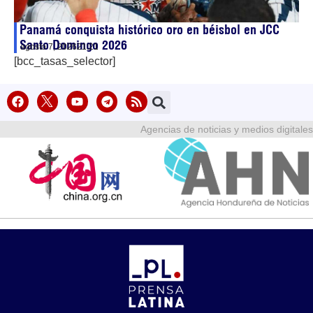
Panamá conquista histórico oro en béisbol en JCC
Santo Domingo 2026
agosto 7, 2026
21:21
[bcc_tasas_selector]
Agencias de noticias y medios digitales