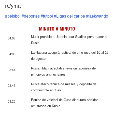
rc/yma
#
beisbol
#
deportes
#
futbol
#
Ligas del caribe
#
taekwando
MINUTO A MINUTO
Musk prohibió a Ucrania usar Starlink para atacar a
04:08
Rusia
La Habana acogerá festival de cine ruso del 10 al 16
04:08
de agosto
Rusia tilda inaceptable revisión japonesa de
03:44
principios antinucleares
Rusia atacó fábrica de misiles y depósito de
03:43
combustible en Kiev
Equipo de voleibol de Cuba disputará partidos
03:25
amistosos en Rusia