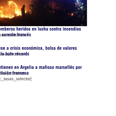
mberos heridos en lucha contra incendios
 sureste francés
osto 5, 2026
07:53
se a crisis económica, bolsa de valores
la bate récords
osto 5, 2026
07:13
tienen en Argelia a mafioso marsellés por
tición francesa
osto 5, 2026
06:03
c_tasas_selector]