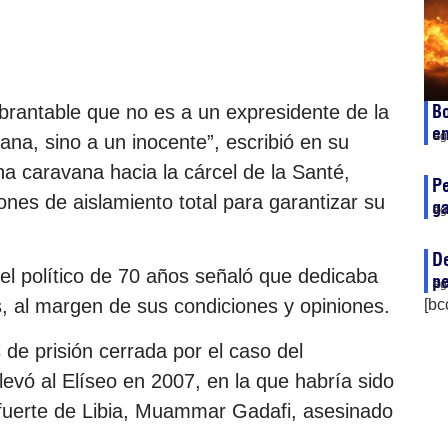
Bo
brantable que no es a un expresidente de la
en
ag
na, sino a un inocente”, escribió en su
a caravana hacia la cárcel de la Santé,
Pe
ones de aislamiento total para garantizar su
ga
ag
De
el político de 70 años señaló que dedicaba
pe
ag
, al margen de sus condiciones y opiniones.
[bc
de prisión cerrada por el caso del
levó al Elíseo en 2007, en la que habría sido
 fuerte de Libia, Muammar Gadafi, asesinado