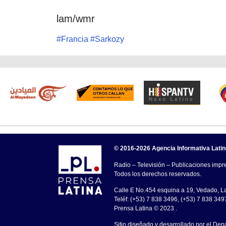
lam/wmr
#
Francia
#
Sarkozy
© 2016-2026 Agencia Informativa Lati
Radio – Televisión – Publicaciones impre
Todos los derechos reservados.
Calle E No.454 esquina a 19, Vedado, 
Teléf: (+53) 7 838 3496, (+53) 7 838 349
Prensa Latina © 2023 .
Sitio diseñado y desarrollado por el Dep