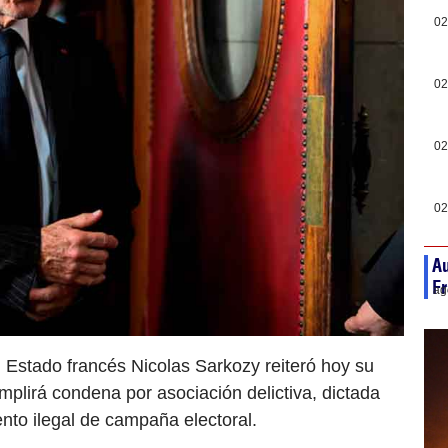
02
02
02
02
Au
Fr
ag
el Estado francés Nicolas Sarkozy reiteró hoy su
mplirá condena por asociación delictiva, dictada
ento ilegal de campaña electoral.