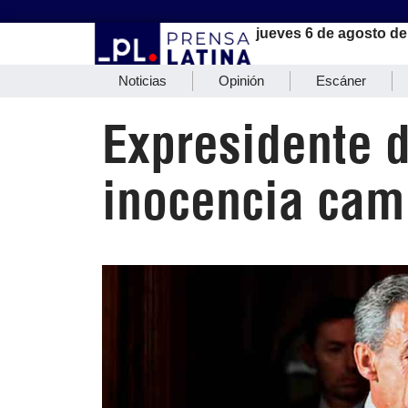
jueves 6 de agosto de
Noticias
Opinión
Escáner
Expresidente d
inocencia cami