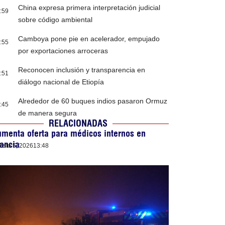
China expresa primera interpretación judicial
:59
sobre código ambiental
Camboya pone pie en acelerador, empujado
:55
por exportaciones arroceras
Reconocen inclusión y transparencia en
:51
diálogo nacional de Etiopía
Alrededor de 60 buques indios pasaron Ormuz
:45
de manera segura
RELACIONADAS
menta oferta para médicos internos en
ancia
osto 5, 2026
13:48