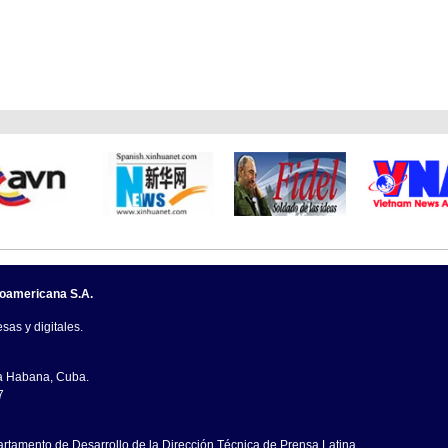
noamericana S.A.
sas y digitales.
La Habana, Cuba.
7
artamento de Desarrollo de la Dirección Técnica de Prensa Latina.