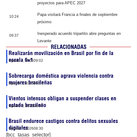
proyectos para APEC 2027
Papa visitará Francia a finales de septiembre
10:24
próximo
Inesperado acuerdo tripartito abre preguntas en
09:37
Levante
RELACIONADAS
Realizarán movilización en Brasil por fin de la
escala 6×1
agosto 7, 2026
09:02
Sobrecarga doméstica agrava violencia contra
mujeres brasileñas
agosto 7, 2026
08:57
Vientos intensos obligan a suspender clases en
estado brasileño
agosto 7, 2026
08:37
Brasil endurece castigos contra delitos sexuales
digitales
agosto 7, 2026
08:30
[bcc_tasas_selector]