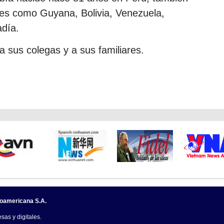
nes como Guyana, Bolivia, Venezuela,
adía.
 sus colegas y a sus familiares.
noamericana S.A.
sas y digitales.