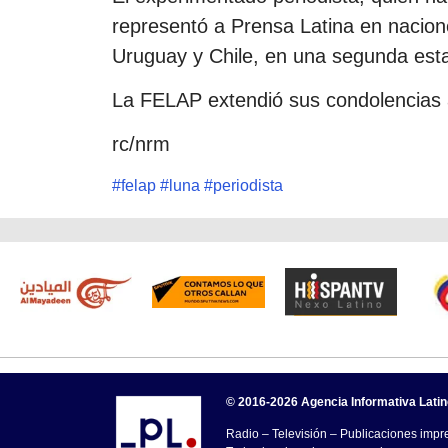
representó a Prensa Latina en nacio
Uruguay y Chile, en una segunda est
La FELAP extendió sus condolencias a
rc/nrm
#
felap
#
luna
#
periodista
© 2016-2026 Agencia Informativa Lati
Radio – Televisión – Publicaciones impre