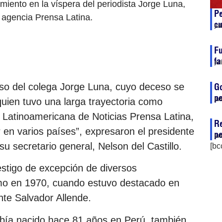
miento en la víspera del periodista Jorge Luna,
Pe
 agencia Prensa Latina.
c
ju
Fu
fa
ju
o del colega Jorge Luna, cuyo deceso se
G
pe
ju
uien tuvo una larga trayectoria como
a Latinoamericana de Noticias Prensa Latina,
Re
r en varios países”, expresaron el presidente
pe
ju
 secretario general, Nelson del Castillo.
[bc
stigo de excepción de diversos
omo en 1970, cuando estuvo destacado en
nte Salvador Allende.
abía nacido hace 81 años en Perú, también