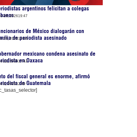
riodistas argentinos felicitan a colegas
ubanos
lio 29, 2026
19:47
ncionarios de México dialogarán con
milia de periodista asesinado
lio 24, 2026
13:44
obernador mexicano condena asesinato de
riodista en Oaxaca
lio 22, 2026
17:42
to del fiscal general es enorme, afirmó
riodista de Guatemala
lio 3, 2026
12:49
c_tasas_selector]