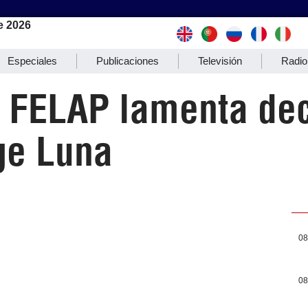
e 2026
Especiales
Publicaciones
Televisión
Radio
 FELAP lamenta de
ge Luna
08
08