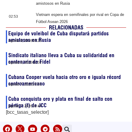
amistosos en Rusia
Vietnam espera en semifinales por rival en Copa de
02:53
Fútbol Asean 2026
RELACIONADAS
Equipo de voleibol de Cuba disputará partidos
amistosos en Rusia
agosto 8, 2026
03:25
Sindicato italiano lleva a Cuba su solidaridad en
centenario de Fidel
agosto 8, 2026
02:03
Cubana Cooper vuela hacia otro oro e iguala récord
centroamericano
agosto 7, 2026
23:51
Cuba conquista oro y plata en final de salto con
pértiga (f) de JCC
agosto 7, 2026
19:44
[bcc_tasas_selector]