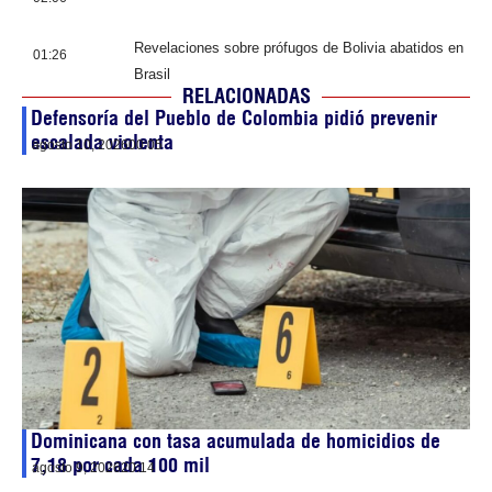
Revelaciones sobre prófugos de Bolivia abatidos en
01:26
Brasil
RELACIONADAS
Defensoría del Pueblo de Colombia pidió prevenir
escalada violenta
agosto 10, 2026
00:05
Dominicana con tasa acumulada de homicidios de
7,18 por cada 100 mil
agosto 9, 2026
20:14