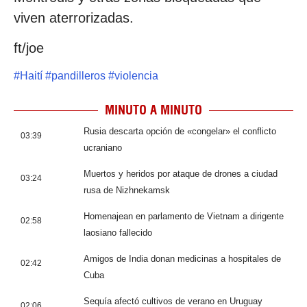
viven aterrorizadas.
ft/joe
#
Haití
#
pandilleros
#
violencia
MINUTO A MINUTO
Rusia descarta opción de «congelar» el conflicto
03:39
ucraniano
Muertos y heridos por ataque de drones a ciudad
03:24
rusa de Nizhnekamsk
Homenajean en parlamento de Vietnam a dirigente
02:58
laosiano fallecido
Amigos de India donan medicinas a hospitales de
02:42
Cuba
Sequía afectó cultivos de verano en Uruguay
02:06