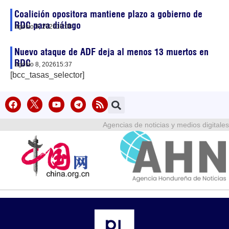
Coalición opositora mantiene plazo a gobierno de
RDC para diálogo
agosto 9, 2026
16:08
Nuevo ataque de ADF deja al menos 13 muertos en
RDC
agosto 8, 2026
15:37
[bcc_tasas_selector]
Agencias de noticias y medios digitales