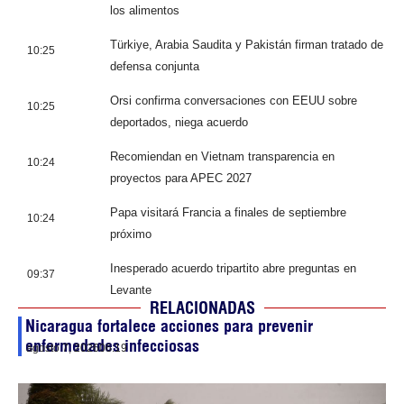
los alimentos
Türkiye, Arabia Saudita y Pakistán firman tratado de
10:25
defensa conjunta
Orsi confirma conversaciones con EEUU sobre
10:25
deportados, niega acuerdo
Recomiendan en Vietnam transparencia en
10:24
proyectos para APEC 2027
Papa visitará Francia a finales de septiembre
10:24
próximo
Inesperado acuerdo tripartito abre preguntas en
09:37
Levante
RELACIONADAS
Nicaragua fortalece acciones para prevenir
enfermedades infecciosas
agosto 7, 2026
06:19