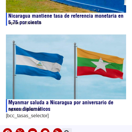
Nicaragua mantiene tasa de referencia monetaria en
5,75 por ciento
agosto 7, 2026
01:05
Myanmar saluda a Nicaragua por aniversario de
nexos diplomáticos
agosto 6, 2026
21:49
[bcc_tasas_selector]