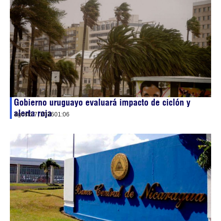
Gobierno uruguayo evaluará impacto de ciclón y
alerta roja
agosto 7, 2026
01:06